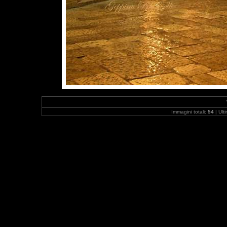
Immagini totali:
54
| Ult